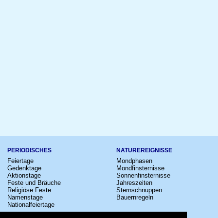
PERIODISCHES
NATUREREIGNISSE
Feiertage
Mondphasen
Gedenktage
Mondfinsternisse
Aktionstage
Sonnenfinsternisse
Feste und Bräuche
Jahreszeiten
Religiöse Feste
Sternschnuppen
Namenstage
Bauernregeln
Nationalfeiertage
KULTUR
SONSTIGE