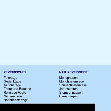
PERIODISCHES
NATUREREIGNISSE
Feiertage
Mondphasen
Gedenktage
Mondfinsternisse
Aktionstage
Sonnenfinsternisse
Feste und Bräuche
Jahreszeiten
Religiöse Feste
Sternschnuppen
Namenstage
Bauernregeln
Nationalfeiertage
KULTUR
SONSTIGE