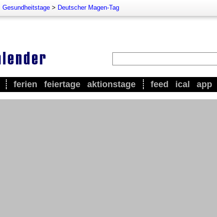
>
Gesundheitstage
>
Deutscher Magen-Tag
ferien
feiertage
aktionstage
feed
ical
app