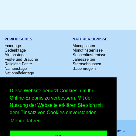
PERIODISCHES
NATUREREIGNISSE
Feiertage
Mondphasen
Gedenktage
Mondfinsternisse
Aktionstage
Sonnenfinsternisse
Feste und Bräuche
Jahreszeiten
Religiöse Feste
Sternschnuppen
Namenstage
Bauernregeln
Nationalfeiertage
KULTUR
SONSTIGE
Konzerte
Zeitumstellung
Diese Website benutzt Cookies, um Ihr
Kinostarts
Sternzeichen
Festivals
Schalttage
Online-Erlebnis zu verbessern. Mit der
Großevents
Wahltage
Nutzung der Webseite erklären Sie sich mit
Fußball
Messen
Comedy
Erinnerungen
dem Einsatz von Cookies einverstanden.
Shows
Volksfeste
Mehr erfahren
Startseite
–
Kalender
–
Lexikon
–
App
–
Sitemap
–
Impressum
–
Datenschutzhinweis
–
Kontakt