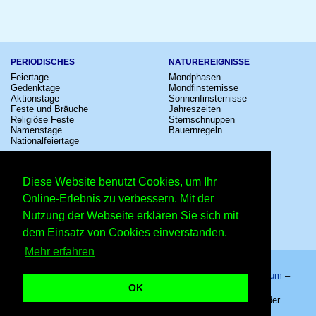
PERIODISCHES
NATUREREIGNISSE
Feiertage
Mondphasen
Gedenktage
Mondfinsternisse
Aktionstage
Sonnenfinsternisse
Feste und Bräuche
Jahreszeiten
Religiöse Feste
Sternschnuppen
Namenstage
Bauernregeln
Nationalfeiertage
KULTUR
SONSTIGE
Konzerte
Zeitumstellung
Diese Website benutzt Cookies, um Ihr
Kinostarts
Sternzeichen
Festivals
Schalttage
Online-Erlebnis zu verbessern. Mit der
Großevents
Wahltage
Nutzung der Webseite erklären Sie sich mit
Fußball
Messen
Comedy
Erinnerungen
dem Einsatz von Cookies einverstanden.
Shows
Volksfeste
Mehr erfahren
Startseite
–
Kalender
–
Lexikon
–
App
–
Sitemap
–
Impressum
–
Datenschutzhinweis
–
Kontakt
OK
Singin‘-in-the-Rain-Tag – Copyright © 2026 Kleiner Kalender