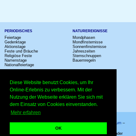
PERIODISCHES
NATUREREIGNISSE
Feiertage
Mondphasen
Gedenktage
Mondfinsternisse
Aktionstage
Sonnenfinsternisse
Feste und Bräuche
Jahreszeiten
Religiöse Feste
Sternschnuppen
Namenstage
Bauernregeln
Nationalfeiertage
KULTUR
SONSTIGE
Konzerte
Zeitumstellung
Diese Website benutzt Cookies, um Ihr
Kinostarts
Sternzeichen
Festivals
Schalttage
Online-Erlebnis zu verbessern. Mit der
Großevents
Wahltage
Nutzung der Webseite erklären Sie sich mit
Fußball
Messen
Comedy
Erinnerungen
dem Einsatz von Cookies einverstanden.
Shows
Volksfeste
Mehr erfahren
Startseite
–
Kalender
–
Lexikon
–
App
–
Sitemap
–
Impressum
–
Datenschutzhinweis
–
Kontakt
OK
Fohlenmarkt in Sinsheim – Copyright © 2026 Kleiner Kalender