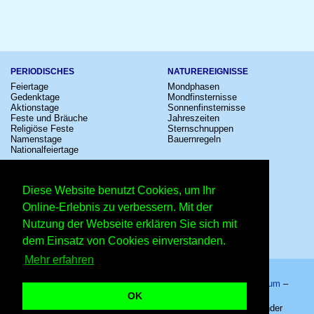
PERIODISCHES
NATUREREIGNISSE
Feiertage
Mondphasen
Gedenktage
Mondfinsternisse
Aktionstage
Sonnenfinsternisse
Feste und Bräuche
Jahreszeiten
Religiöse Feste
Sternschnuppen
Namenstage
Bauernregeln
Nationalfeiertage
KULTUR
SONSTIGE
Konzerte
Zeitumstellung
Diese Website benutzt Cookies, um Ihr
Kinostarts
Sternzeichen
Festivals
Schalttage
Online-Erlebnis zu verbessern. Mit der
Großevents
Wahltage
Nutzung der Webseite erklären Sie sich mit
Fußball
Messen
Comedy
Erinnerungen
dem Einsatz von Cookies einverstanden.
Shows
Volksfeste
Mehr erfahren
Startseite
–
Kalender
–
Lexikon
–
App
–
Sitemap
–
Impressum
–
Datenschutzhinweis
–
Kontakt
OK
Pferdemarkt in Heilbronn – Copyright © 2026 Kleiner Kalender