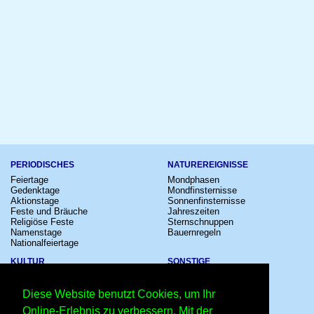
PERIODISCHES
NATUREREIGNISSE
Feiertage
Mondphasen
Gedenktage
Mondfinsternisse
Aktionstage
Sonnenfinsternisse
Feste und Bräuche
Jahreszeiten
Religiöse Feste
Sternschnuppen
Namenstage
Bauernregeln
Nationalfeiertage
KULTUR
SONSTIGE
Konzerte
Zeitumstellung
Kinostarts
Sternzeichen
Diese Website benutzt Cookies, um Ihr
Festivals
Schalttage
Großevents
Wahltage
Online-Erlebnis zu verbessern. Mit der