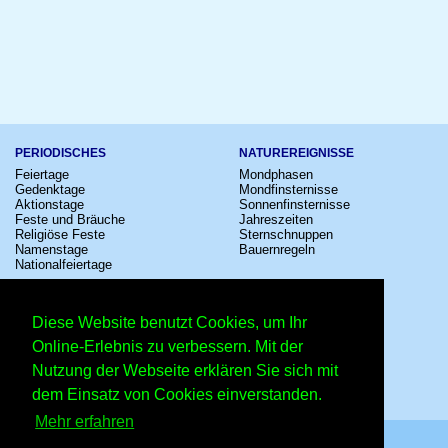
PERIODISCHES
NATUREREIGNISSE
Feiertage
Mondphasen
Gedenktage
Mondfinsternisse
Aktionstage
Sonnenfinsternisse
Feste und Bräuche
Jahreszeiten
Religiöse Feste
Sternschnuppen
Namenstage
Bauernregeln
Nationalfeiertage
KULTUR
SONSTIGE
Konzerte
Zeitumstellung
Diese Website benutzt Cookies, um Ihr
Kinostarts
Sternzeichen
Festivals
Schalttage
Online-Erlebnis zu verbessern. Mit der
Großevents
Wahltage
Nutzung der Webseite erklären Sie sich mit
Fußball
Messen
Comedy
Erinnerungen
dem Einsatz von Cookies einverstanden.
Shows
Volksfeste
Mehr erfahren