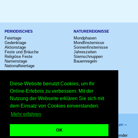
PERIODISCHES
NATUREREIGNISSE
Feiertage
Mondphasen
Gedenktage
Mondfinsternisse
Aktionstage
Sonnenfinsternisse
Feste und Bräuche
Jahreszeiten
Religiöse Feste
Sternschnuppen
Namenstage
Bauernregeln
Nationalfeiertage
KULTUR
SONSTIGE
Konzerte
Zeitumstellung
Diese Website benutzt Cookies, um Ihr
Kinostarts
Sternzeichen
Festivals
Schalttage
Online-Erlebnis zu verbessern. Mit der
Großevents
Wahltage
Nutzung der Webseite erklären Sie sich mit
Fußball
Messen
Comedy
Erinnerungen
dem Einsatz von Cookies einverstanden.
Shows
Volksfeste
Mehr erfahren
Startseite
–
Kalender
–
Lexikon
–
App
–
Sitemap
–
Impressum
–
Datenschutzhinweis
–
Kontakt
OK
Wallensteintage in Stralsund – Copyright © 2026 Kleiner Kalender