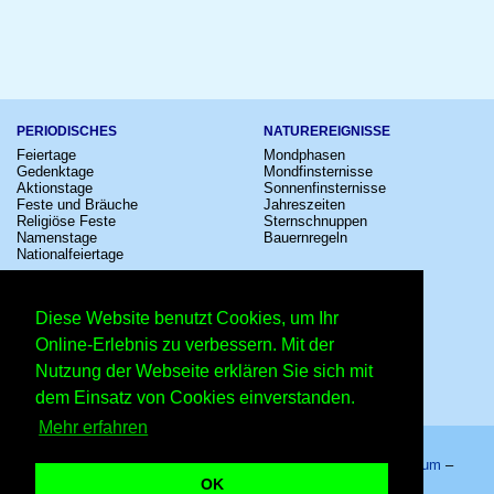
PERIODISCHES
NATUREREIGNISSE
Feiertage
Mondphasen
Gedenktage
Mondfinsternisse
Aktionstage
Sonnenfinsternisse
Feste und Bräuche
Jahreszeiten
Religiöse Feste
Sternschnuppen
Namenstage
Bauernregeln
Nationalfeiertage
KULTUR
SONSTIGE
Konzerte
Zeitumstellung
Diese Website benutzt Cookies, um Ihr
Kinostarts
Sternzeichen
Festivals
Schalttage
Online-Erlebnis zu verbessern. Mit der
Großevents
Wahltage
Nutzung der Webseite erklären Sie sich mit
Fußball
Messen
Comedy
Erinnerungen
dem Einsatz von Cookies einverstanden.
Shows
Volksfeste
Mehr erfahren
Startseite
–
Kalender
–
Lexikon
–
App
–
Sitemap
–
Impressum
–
Datenschutzhinweis
–
Kontakt
OK