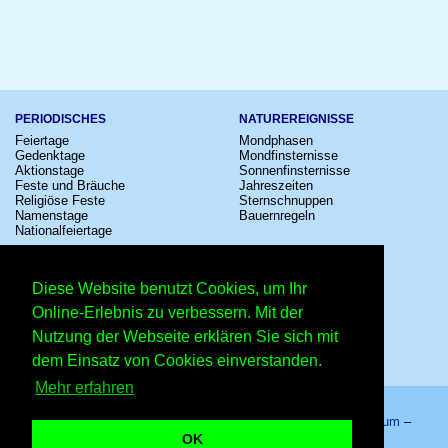
PERIODISCHES
NATUREREIGNISSE
Feiertage
Mondphasen
Gedenktage
Mondfinsternisse
Aktionstage
Sonnenfinsternisse
Feste und Bräuche
Jahreszeiten
Religiöse Feste
Sternschnuppen
Namenstage
Bauernregeln
Nationalfeiertage
KULTUR
SONSTIGE
Konzerte
Zeitumstellung
Diese Website benutzt Cookies, um Ihr
Kinostarts
Sternzeichen
Festivals
Schalttage
Online-Erlebnis zu verbessern. Mit der
Großevents
Wahltage
Nutzung der Webseite erklären Sie sich mit
Fußball
Messen
Comedy
Erinnerungen
dem Einsatz von Cookies einverstanden.
Shows
Volksfeste
Mehr erfahren
Startseite
–
Kalender
–
Lexikon
–
App
–
Sitemap
–
Impressum
–
Datenschutzhinweis
–
Kontakt
OK