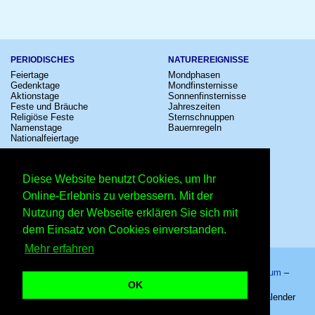
PERIODISCHES
NATUREREIGNISSE
Feiertage
Mondphasen
Gedenktage
Mondfinsternisse
Aktionstage
Sonnenfinsternisse
Feste und Bräuche
Jahreszeiten
Religiöse Feste
Sternschnuppen
Namenstage
Bauernregeln
Nationalfeiertage
KULTUR
SONSTIGE
Konzerte
Zeitumstellung
Diese Website benutzt Cookies, um Ihr
Kinostarts
Sternzeichen
Festivals
Schalttage
Online-Erlebnis zu verbessern. Mit der
Großevents
Wahltage
Nutzung der Webseite erklären Sie sich mit
Fußball
Messen
Comedy
Erinnerungen
dem Einsatz von Cookies einverstanden.
Shows
Volksfeste
Mehr erfahren
Startseite
–
Kalender
–
Lexikon
–
App
–
Sitemap
–
Impressum
–
Datenschutzhinweis
–
Kontakt
OK
Blasheimer Markt in Lübbecke – Copyright © 2026 Kleiner Kalender