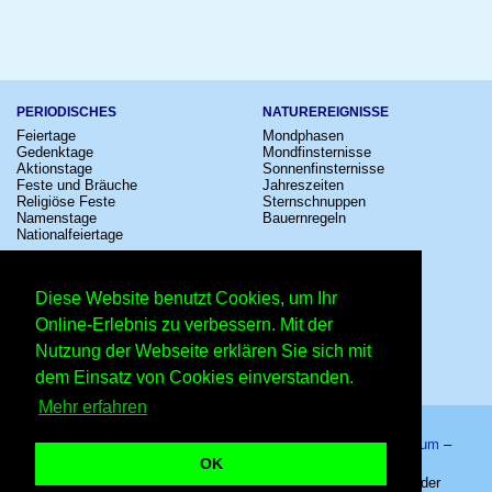
PERIODISCHES
NATUREREIGNISSE
Feiertage
Mondphasen
Gedenktage
Mondfinsternisse
Aktionstage
Sonnenfinsternisse
Feste und Bräuche
Jahreszeiten
Religiöse Feste
Sternschnuppen
Namenstage
Bauernregeln
Nationalfeiertage
KULTUR
SONSTIGE
Konzerte
Zeitumstellung
Diese Website benutzt Cookies, um Ihr
Kinostarts
Sternzeichen
Festivals
Schalttage
Online-Erlebnis zu verbessern. Mit der
Großevents
Wahltage
Nutzung der Webseite erklären Sie sich mit
Fußball
Messen
Comedy
Erinnerungen
dem Einsatz von Cookies einverstanden.
Shows
Volksfeste
Mehr erfahren
Startseite
–
Kalender
–
Lexikon
–
App
–
Sitemap
–
Impressum
–
Datenschutzhinweis
–
Kontakt
OK
Backfischfest in Worms – Copyright © 2026 Kleiner Kalender