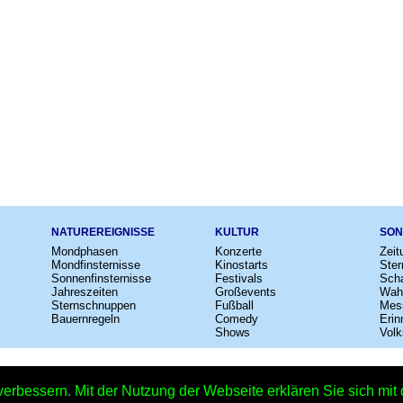
NATUREREIGNISSE
KULTUR
SON
Mondphasen
Konzerte
Zeit
Mondfinsternisse
Kinostarts
Ster
Sonnenfinsternisse
Festivals
Scha
Jahreszeiten
Großevents
Wah
Sternschnuppen
Fußball
Mes
Bauernregeln
Comedy
Erin
Shows
Volk
e
–
Kalender
–
Lexikon
–
App
–
Sitemap
–
Impressum
–
Datenschutzhinweis
verbessern. Mit der Nutzung der Webseite erklären Sie sich mi
Krämerbrückenfest in Erfurt – Copyright © 2026 Kleiner Kalender