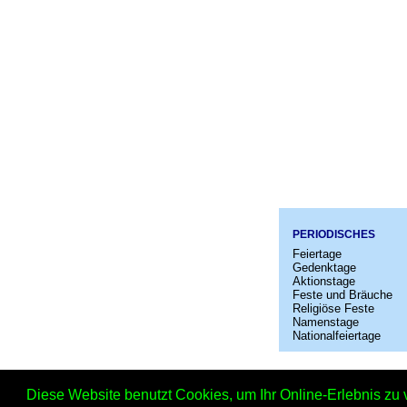
PERIODISCHES
Feiertage
Gedenktage
Aktionstage
Feste und Bräuche
Religiöse Feste
Namenstage
Nationalfeiertage
Startseit
Diese Website benutzt Cookies, um Ihr Online-Erlebnis zu 