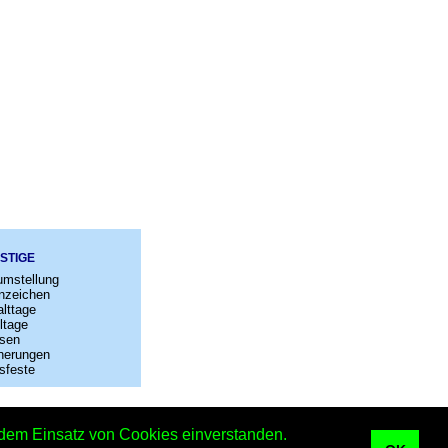
STIGE
umstellung
nzeichen
lttage
ltage
sen
nerungen
sfeste
–
Kontakt
t dem Einsatz von Cookies einverstanden.