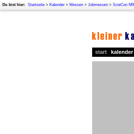
Du bist hier:
Startseite
>
Kalender
>
Messen
>
Jobmessen
>
ScieCon N
start
kalender