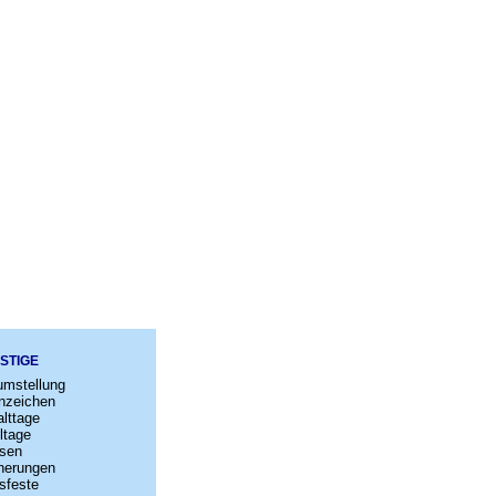
STIGE
umstellung
nzeichen
lttage
ltage
sen
nerungen
sfeste