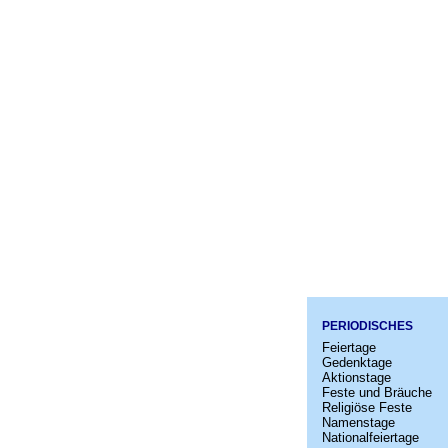
PERIODISCHES
Feiertage
Gedenktage
Aktionstage
Feste und Bräuche
Religiöse Feste
Namenstage
Nationalfeiertage