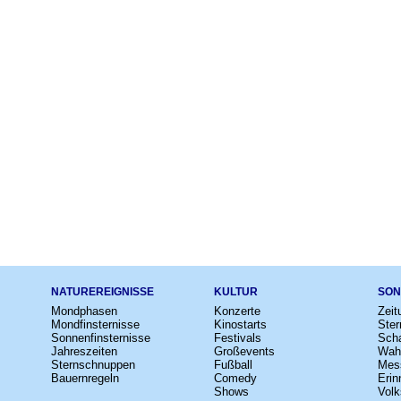
NATUREREIGNISSE
KULTUR
SON
Mondphasen
Konzerte
Zeit
Mondfinsternisse
Kinostarts
Ster
Sonnenfinsternisse
Festivals
Scha
Jahreszeiten
Großevents
Wah
Sternschnuppen
Fußball
Mes
Bauernregeln
Comedy
Erin
Shows
Volk