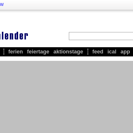
RW
ferien
feiertage
aktionstage
feed
ical
app