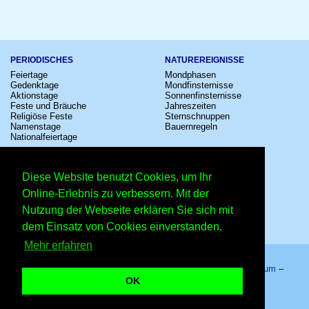
PERIODISCHES
NATUREREIGNISSE
Feiertage
Mondphasen
Gedenktage
Mondfinsternisse
Aktionstage
Sonnenfinsternisse
Feste und Bräuche
Jahreszeiten
Religiöse Feste
Sternschnuppen
Namenstage
Bauernregeln
Nationalfeiertage
KULTUR
SONSTIGE
Konzerte
Zeitumstellung
Diese Website benutzt Cookies, um Ihr
Kinostarts
Sternzeichen
Festivals
Schalttage
Online-Erlebnis zu verbessern. Mit der
Großevents
Wahltage
Nutzung der Webseite erklären Sie sich mit
Fußball
Messen
Comedy
Erinnerungen
dem Einsatz von Cookies einverstanden.
Shows
Volksfeste
Mehr erfahren
Startseite
–
Kalender
–
Lexikon
–
App
–
Sitemap
–
Impressum
–
Datenschutzhinweis
–
Kontakt
OK
EMO – Copyright © 2026 Kleiner Kalender