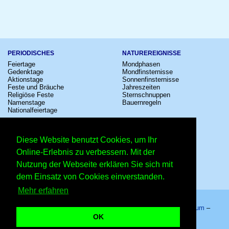
PERIODISCHES
NATUREREIGNISSE
Feiertage
Mondphasen
Gedenktage
Mondfinsternisse
Aktionstage
Sonnenfinsternisse
Feste und Bräuche
Jahreszeiten
Religiöse Feste
Sternschnuppen
Namenstage
Bauernregeln
Nationalfeiertage
KULTUR
SONSTIGE
Konzerte
Zeitumstellung
Diese Website benutzt Cookies, um Ihr
Kinostarts
Sternzeichen
Festivals
Schalttage
Online-Erlebnis zu verbessern. Mit der
Großevents
Wahltage
Nutzung der Webseite erklären Sie sich mit
Fußball
Messen
Comedy
Erinnerungen
dem Einsatz von Cookies einverstanden.
Shows
Volksfeste
Mehr erfahren
Startseite
–
Kalender
–
Lexikon
–
App
–
Sitemap
–
Impressum
–
Datenschutzhinweis
–
Kontakt
OK
IFAT – Copyright © 2026 Kleiner Kalender