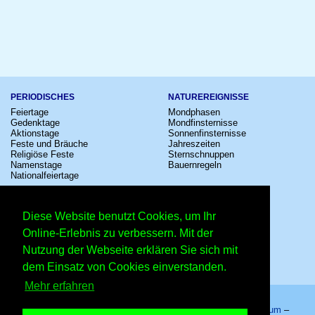
PERIODISCHES
NATUREREIGNISSE
Feiertage
Mondphasen
Gedenktage
Mondfinsternisse
Aktionstage
Sonnenfinsternisse
Feste und Bräuche
Jahreszeiten
Religiöse Feste
Sternschnuppen
Namenstage
Bauernregeln
Nationalfeiertage
KULTUR
SONSTIGE
Konzerte
Zeitumstellung
Diese Website benutzt Cookies, um Ihr
Kinostarts
Sternzeichen
Festivals
Schalttage
Online-Erlebnis zu verbessern. Mit der
Großevents
Wahltage
Nutzung der Webseite erklären Sie sich mit
Fußball
Messen
Comedy
Erinnerungen
dem Einsatz von Cookies einverstanden.
Shows
Volksfeste
Mehr erfahren
Startseite
–
Kalender
–
Lexikon
–
App
–
Sitemap
–
Impressum
–