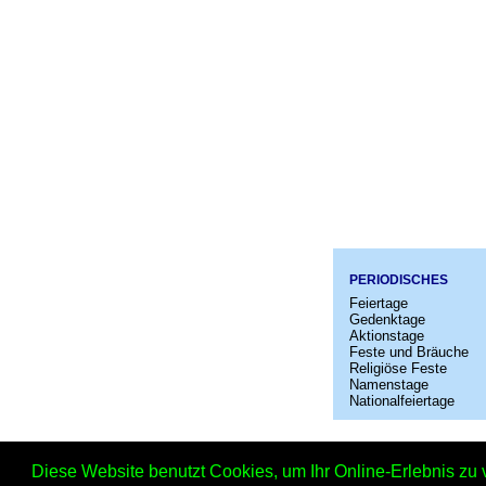
PERIODISCHES
Feiertage
Gedenktage
Aktionstage
Feste und Bräuche
Religiöse Feste
Namenstage
Nationalfeiertage
Startseit
Diese Website benutzt Cookies, um Ihr Online-Erlebnis zu 