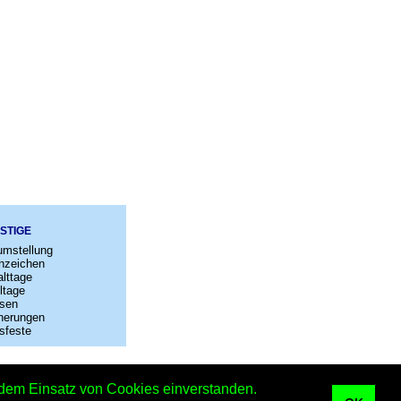
STIGE
umstellung
nzeichen
lttage
ltage
sen
nerungen
sfeste
–
Kontakt
t dem Einsatz von Cookies einverstanden.