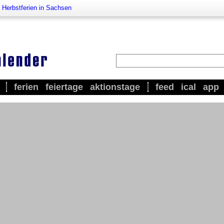
>
Herbstferien in Sachsen
ferien
feiertage
aktionstage
feed
ical
app