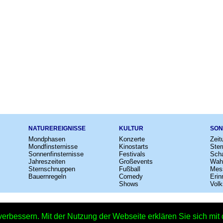
NATUREREIGNISSE
KULTUR
SON
Mondphasen
Konzerte
Zeit
Mondfinsternisse
Kinostarts
Ster
Sonnenfinsternisse
Festivals
Scha
Jahreszeiten
Großevents
Wah
Sternschnuppen
Fußball
Mes
Bauernregeln
Comedy
Erin
Shows
Volk
e
–
Kalender
–
Lexikon
–
App
–
Sitemap
–
Impressum
–
Datenschutzhinweis
verbessern. Mit der Nutzung der Webseite erklären Sie sich mi
Herbstferien in Sachsen – Copyright © 2026 Kleiner Kalender