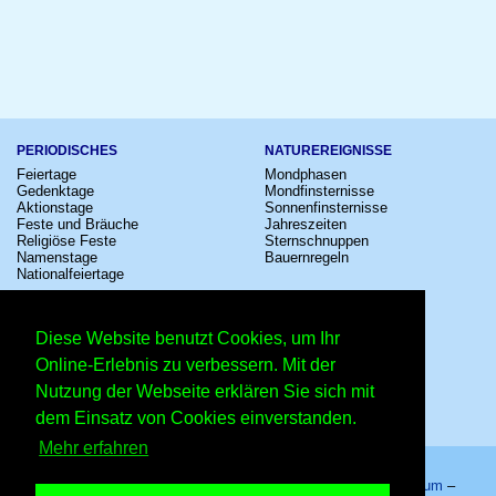
PERIODISCHES
NATUREREIGNISSE
Feiertage
Mondphasen
Gedenktage
Mondfinsternisse
Aktionstage
Sonnenfinsternisse
Feste und Bräuche
Jahreszeiten
Religiöse Feste
Sternschnuppen
Namenstage
Bauernregeln
Nationalfeiertage
KULTUR
SONSTIGE
Konzerte
Zeitumstellung
Diese Website benutzt Cookies, um Ihr
Kinostarts
Sternzeichen
Festivals
Schalttage
Online-Erlebnis zu verbessern. Mit der
Großevents
Wahltage
Nutzung der Webseite erklären Sie sich mit
Fußball
Messen
Comedy
Erinnerungen
dem Einsatz von Cookies einverstanden.
Shows
Volksfeste
Mehr erfahren
Startseite
–
Kalender
–
Lexikon
–
App
–
Sitemap
–
Impressum
–