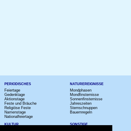
PERIODISCHES
NATUREREIGNISSE
Feiertage
Mondphasen
Gedenktage
Mondfinsternisse
Aktionstage
Sonnenfinsternisse
Feste und Bräuche
Jahreszeiten
Religiöse Feste
Sternschnuppen
Namenstage
Bauernregeln
Nationalfeiertage
KULTUR
SONSTIGE
Konzerte
Zeitumstellung