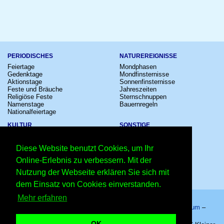
PERIODISCHES
NATUREREIGNISSE
Feiertage
Mondphasen
Gedenktage
Mondfinsternisse
Aktionstage
Sonnenfinsternisse
Feste und Bräuche
Jahreszeiten
Religiöse Feste
Sternschnuppen
Namenstage
Bauernregeln
Nationalfeiertage
KULTUR
SONSTIGE
Konzerte
Zeitumstellung
Kinostarts
Sternzeichen
Diese Website benutzt Cookies, um Ihr
Festivals
Schalttage
Großevents
Wahltage
Online-Erlebnis zu verbessern. Mit der
Fußball
Messen
Nutzung der Webseite erklären Sie sich mit
Comedy
Erinnerungen
Shows
Volksfeste
dem Einsatz von Cookies einverstanden.
Mehr erfahren
Startseite
–
Kalender
–
Lexikon
–
App
–
Sitemap
–
Impressum
–
Datenschutzhinweis
–
Kontakt
OK