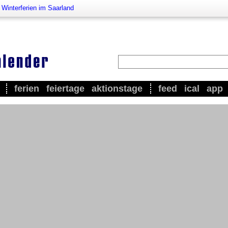
>
Winterferien im Saarland
ferien
feiertage
aktionstage
feed
ical
app