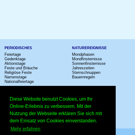
PERIODISCHES
NATUREREIGNISSE
Feiertage
Mondphasen
Gedenktage
Mondfinsternisse
Aktionstage
Sonnenfinsternisse
Feste und Bräuche
Jahreszeiten
Religiöse Feste
Sternschnuppen
Namenstage
Bauernregeln
Nationalfeiertage
KULTUR
SONSTIGE
Konzerte
Zeitumstellung
Diese Website benutzt Cookies, um Ihr
Kinostarts
Sternzeichen
Festivals
Schalttage
Online-Erlebnis zu verbessern. Mit der
Großevents
Wahltage
Nutzung der Webseite erklären Sie sich mit
Fußball
Messen
Comedy
Erinnerungen
dem Einsatz von Cookies einverstanden.
Shows
Volksfeste
Mehr erfahren