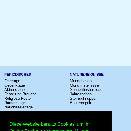
PERIODISCHES
NATUREREIGNISSE
Feiertage
Mondphasen
Gedenktage
Mondfinsternisse
Aktionstage
Sonnenfinsternisse
Feste und Bräuche
Jahreszeiten
Religiöse Feste
Sternschnuppen
Namenstage
Bauernregeln
Nationalfeiertage
KULTUR
SONSTIGE
Konzerte
Zeitumstellung
Diese Website benutzt Cookies, um Ihr
Kinostarts
Sternzeichen
Festivals
Schalttage