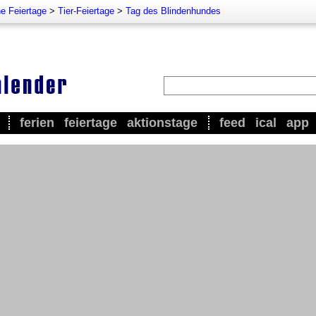
e Feiertage
>
Tier-Feiertage
>
Tag des Blindenhundes
ferien
feiertage
aktionstage
feed
ical
app