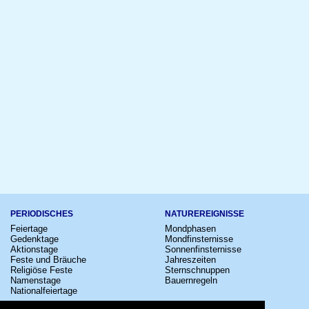
PERIODISCHES
NATUREREIGNISSE
Feiertage
Mondphasen
Gedenktage
Mondfinsternisse
Aktionstage
Sonnenfinsternisse
Feste und Bräuche
Jahreszeiten
Religiöse Feste
Sternschnuppen
Namenstage
Bauernregeln
Nationalfeiertage
KULTUR
SONSTIGE