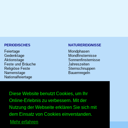
PERIODISCHES
NATUREREIGNISSE
Feiertage
Mondphasen
Gedenktage
Mondfinsternisse
Aktionstage
Sonnenfinsternisse
Feste und Bräuche
Jahreszeiten
Religiöse Feste
Sternschnuppen
Namenstage
Bauernregeln
Nationalfeiertage
KULTUR
SONSTIGE
Konzerte
Zeitumstellung
Diese Website benutzt Cookies, um Ihr
Kinostarts
Sternzeichen
Festivals
Schalttage
Online-Erlebnis zu verbessern. Mit der
Großevents
Wahltage
Nutzung der Webseite erklären Sie sich mit
Fußball
Messen
Comedy
Erinnerungen
dem Einsatz von Cookies einverstanden.
Shows
Volksfeste
Mehr erfahren