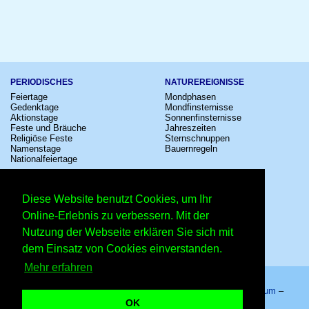
PERIODISCHES
NATUREREIGNISSE
Feiertage
Mondphasen
Gedenktage
Mondfinsternisse
Aktionstage
Sonnenfinsternisse
Feste und Bräuche
Jahreszeiten
Religiöse Feste
Sternschnuppen
Namenstage
Bauernregeln
Nationalfeiertage
KULTUR
SONSTIGE
Konzerte
Zeitumstellung
Diese Website benutzt Cookies, um Ihr
Kinostarts
Sternzeichen
Festivals
Schalttage
Online-Erlebnis zu verbessern. Mit der
Großevents
Wahltage
Nutzung der Webseite erklären Sie sich mit
Fußball
Messen
Comedy
Erinnerungen
dem Einsatz von Cookies einverstanden.
Shows
Volksfeste
Mehr erfahren
Startseite
–
Kalender
–
Lexikon
–
App
–
Sitemap
–
Impressum
–
Datenschutzhinweis
–
Kontakt
OK