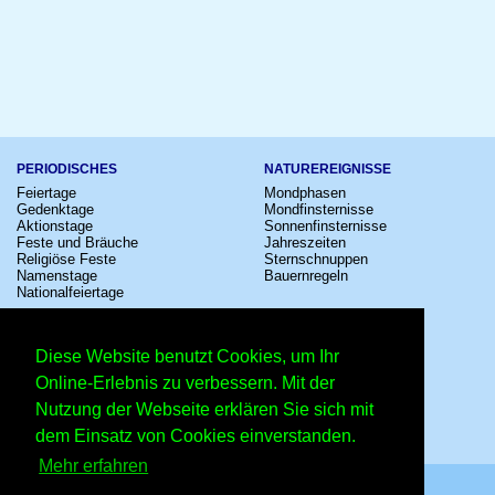
PERIODISCHES
NATUREREIGNISSE
Feiertage
Mondphasen
Gedenktage
Mondfinsternisse
Aktionstage
Sonnenfinsternisse
Feste und Bräuche
Jahreszeiten
Religiöse Feste
Sternschnuppen
Namenstage
Bauernregeln
Nationalfeiertage
KULTUR
SONSTIGE
Konzerte
Zeitumstellung
Diese Website benutzt Cookies, um Ihr
Kinostarts
Sternzeichen
Festivals
Schalttage
Online-Erlebnis zu verbessern. Mit der
Großevents
Wahltage
Nutzung der Webseite erklären Sie sich mit
Fußball
Messen
Comedy
Erinnerungen
dem Einsatz von Cookies einverstanden.
Shows
Volksfeste
Mehr erfahren