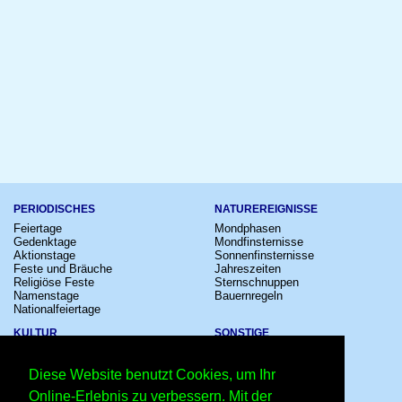
PERIODISCHES
NATUREREIGNISSE
Feiertage
Mondphasen
Gedenktage
Mondfinsternisse
Aktionstage
Sonnenfinsternisse
Feste und Bräuche
Jahreszeiten
Religiöse Feste
Sternschnuppen
Namenstage
Bauernregeln
Nationalfeiertage
KULTUR
SONSTIGE
Konzerte
Zeitumstellung
Kinostarts
Sternzeichen
Diese Website benutzt Cookies, um Ihr
Festivals
Schalttage
Großevents
Wahltage
Online-Erlebnis zu verbessern. Mit der