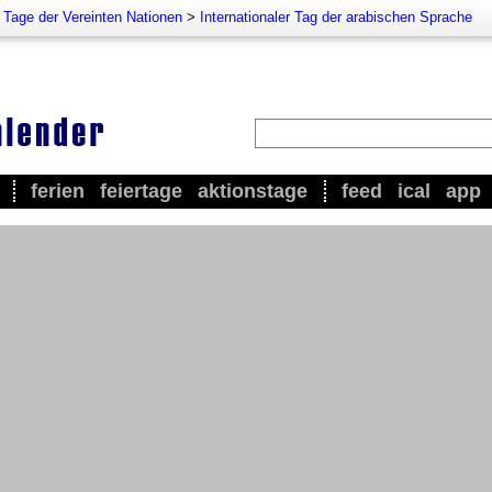
e Tage der Vereinten Nationen
>
Internationaler Tag der arabischen Sprache
ferien
feiertage
aktionstage
feed
ical
app