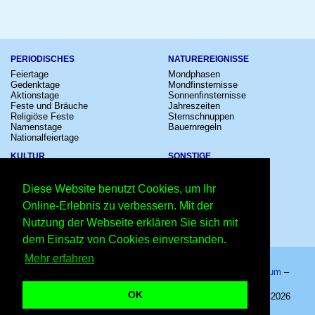
PERIODISCHES
NATUREREIGNISSE
Feiertage
Mondphasen
Gedenktage
Mondfinsternisse
Aktionstage
Sonnenfinsternisse
Feste und Bräuche
Jahreszeiten
Religiöse Feste
Sternschnuppen
Namenstage
Bauernregeln
Nationalfeiertage
KULTUR
SONSTIGE
Konzerte
Zeitumstellung
Kinostarts
Sternzeichen
Diese Website benutzt Cookies, um Ihr
Festivals
Schalttage
Großevents
Wahltage
Online-Erlebnis zu verbessern. Mit der
Fußball
Messen
Nutzung der Webseite erklären Sie sich mit
Comedy
Erinnerungen
Shows
Volksfeste
dem Einsatz von Cookies einverstanden.
Mehr erfahren
Startseite
–
Kalender
–
Lexikon
–
App
–
Sitemap
–
Impressum
–
Datenschutzhinweis
–
Kontakt
OK
Internationaler Tag der chinesischen Sprache – Copyright © 2026
Kleiner Kalender