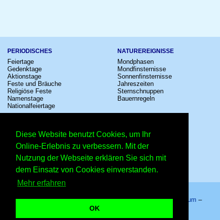
PERIODISCHES
NATUREREIGNISSE
Feiertage
Mondphasen
Gedenktage
Mondfinsternisse
Aktionstage
Sonnenfinsternisse
Feste und Bräuche
Jahreszeiten
Religiöse Feste
Sternschnuppen
Namenstage
Bauernregeln
Nationalfeiertage
KULTUR
SONSTIGE
Konzerte
Zeitumstellung
Diese Website benutzt Cookies, um Ihr
Kinostarts
Sternzeichen
Festivals
Schalttage
Online-Erlebnis zu verbessern. Mit der
Großevents
Wahltage
Nutzung der Webseite erklären Sie sich mit
Fußball
Messen
Comedy
Erinnerungen
dem Einsatz von Cookies einverstanden.
Shows
Volksfeste
Mehr erfahren
Startseite
–
Kalender
–
Lexikon
–
App
–
Sitemap
–
Impressum
–
Datenschutzhinweis
–
Kontakt
OK
Disneyland-Tag – Copyright © 2026 Kleiner Kalender