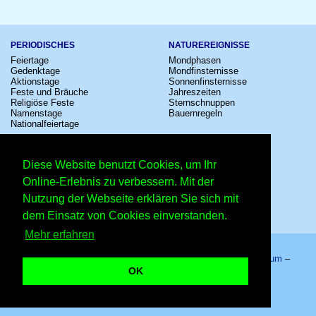
PERIODISCHES
NATUREREIGNISSE
Feiertage
Mondphasen
Gedenktage
Mondfinsternisse
Aktionstage
Sonnenfinsternisse
Feste und Bräuche
Jahreszeiten
Religiöse Feste
Sternschnuppen
Namenstage
Bauernregeln
Nationalfeiertage
KULTUR
SONSTIGE
Konzerte
Zeitumstellung
Diese Website benutzt Cookies, um Ihr
Kinostarts
Sternzeichen
Festivals
Schalttage
Online-Erlebnis zu verbessern. Mit der
Großevents
Wahltage
Nutzung der Webseite erklären Sie sich mit
Fußball
Messen
Comedy
Erinnerungen
dem Einsatz von Cookies einverstanden.
Shows
Volksfeste
Mehr erfahren
Startseite
–
Kalender
–
Lexikon
–
App
–
Sitemap
–
Impressum
–
Datenschutzhinweis
–
Kontakt
OK
Weltschenktag – Copyright © 2026 Kleiner Kalender