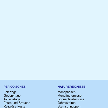
PERIODISCHES
NATUREREIGNISSE
Feiertage
Mondphasen
Gedenktage
Mondfinsternisse
Aktionstage
Sonnenfinsternisse
Feste und Bräuche
Jahreszeiten
Religiöse Feste
Sternschnuppen