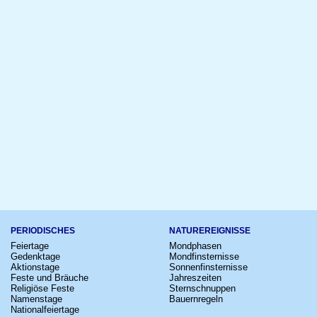
PERIODISCHES
NATUREREIGNISSE
Feiertage
Mondphasen
Gedenktage
Mondfinsternisse
Aktionstage
Sonnenfinsternisse
Feste und Bräuche
Jahreszeiten
Religiöse Feste
Sternschnuppen
Namenstage
Bauernregeln
Nationalfeiertage