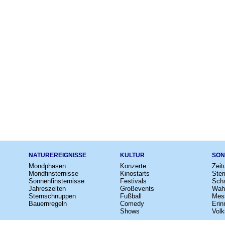
NATUREREIGNISSE
KULTUR
SON
Mondphasen
Konzerte
Zeit
Mondfinsternisse
Kinostarts
Ster
Sonnenfinsternisse
Festivals
Scha
Jahreszeiten
Großevents
Wah
Sternschnuppen
Fußball
Mes
Bauernregeln
Comedy
Erin
Shows
Volk