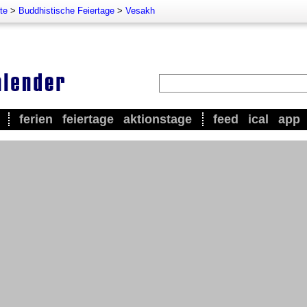
te
>
Buddhistische Feiertage
>
Vesakh
ferien
feiertage
aktionstage
feed
ical
app