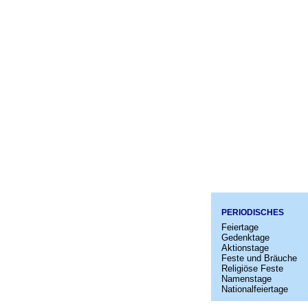
PERIODISCHES
Feiertage
Gedenktage
Aktionstage
Feste und Bräuche
Religiöse Feste
Namenstage
Nationalfeiertage