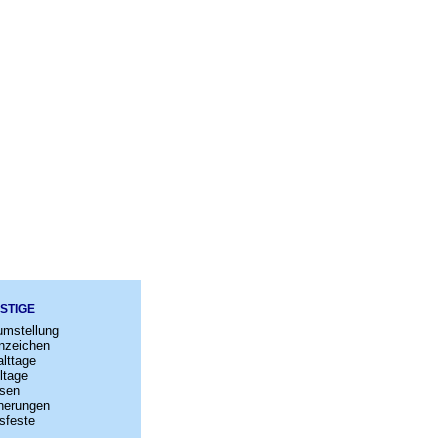
STIGE
umstellung
nzeichen
lttage
ltage
sen
nerungen
sfeste