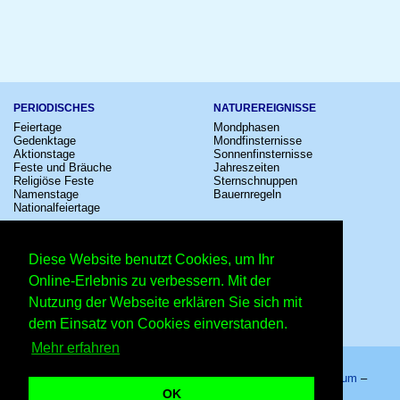
PERIODISCHES
NATUREREIGNISSE
Feiertage
Mondphasen
Gedenktage
Mondfinsternisse
Aktionstage
Sonnenfinsternisse
Feste und Bräuche
Jahreszeiten
Religiöse Feste
Sternschnuppen
Namenstage
Bauernregeln
Nationalfeiertage
KULTUR
SONSTIGE
Konzerte
Zeitumstellung
Diese Website benutzt Cookies, um Ihr
Kinostarts
Sternzeichen
Festivals
Schalttage
Online-Erlebnis zu verbessern. Mit der
Großevents
Wahltage
Nutzung der Webseite erklären Sie sich mit
Fußball
Messen
Comedy
Erinnerungen
dem Einsatz von Cookies einverstanden.
Shows
Volksfeste
Mehr erfahren
Startseite
–
Kalender
–
Lexikon
–
App
–
Sitemap
–
Impressum
–
Datenschutzhinweis
–
Kontakt
OK