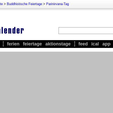
te
>
Buddhistische Feiertage
>
Parinirvana-Tag
ferien
feiertage
aktionstage
feed
ical
app