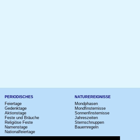
PERIODISCHES
NATUREREIGNISSE
Feiertage
Mondphasen
Gedenktage
Mondfinsternisse
Aktionstage
Sonnenfinsternisse
Feste und Bräuche
Jahreszeiten
Religiöse Feste
Sternschnuppen
Namenstage
Bauernregeln
Nationalfeiertage
KULTUR
SONSTIGE