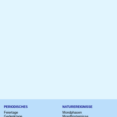
PERIODISCHES
NATUREREIGNISSE
Feiertage
Mondphasen
Gedenktage
Mondfinsternisse