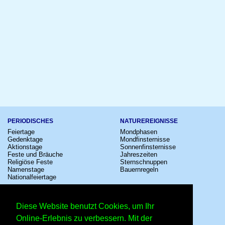
PERIODISCHES
NATUREREIGNISSE
Feiertage
Mondphasen
Gedenktage
Mondfinsternisse
Aktionstage
Sonnenfinsternisse
Feste und Bräuche
Jahreszeiten
Religiöse Feste
Sternschnuppen
Namenstage
Bauernregeln
Nationalfeiertage
KULTUR
SONSTIGE
Konzerte
Zeitumstellung
Diese Website benutzt Cookies, um Ihr
Kinostarts
Sternzeichen
Festivals
Schalttage
Online-Erlebnis zu verbessern. Mit der
Großevents
Wahltage