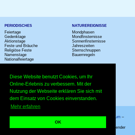
PERIODISCHES
NATUREREIGNISSE
Feiertage
Mondphasen
Gedenktage
Mondfinsternisse
Aktionstage
Sonnenfinsternisse
Feste und Bräuche
Jahreszeiten
Religiöse Feste
Sternschnuppen
Namenstage
Bauernregeln
Nationalfeiertage
KULTUR
SONSTIGE
Konzerte
Zeitumstellung
Diese Website benutzt Cookies, um Ihr
Kinostarts
Sternzeichen
Festivals
Schalttage
Online-Erlebnis zu verbessern. Mit der
Großevents
Wahltage
Nutzung der Webseite erklären Sie sich mit
Fußball
Messen
Comedy
Erinnerungen
dem Einsatz von Cookies einverstanden.
Shows
Volksfeste
Mehr erfahren
Startseite
–
Kalender
–
Lexikon
–
App
–
Sitemap
–
Impressum
–
Datenschutzhinweis
–
Kontakt
OK
Schriftliches Abitur in Bayern – Copyright © 2026 Kleiner Kalender