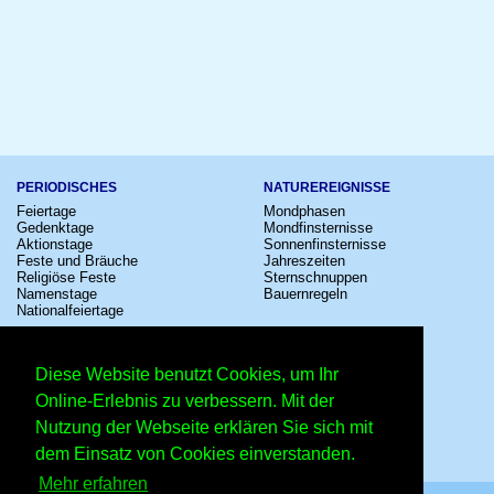
PERIODISCHES
NATUREREIGNISSE
Feiertage
Mondphasen
Gedenktage
Mondfinsternisse
Aktionstage
Sonnenfinsternisse
Feste und Bräuche
Jahreszeiten
Religiöse Feste
Sternschnuppen
Namenstage
Bauernregeln
Nationalfeiertage
KULTUR
SONSTIGE
Konzerte
Zeitumstellung
Diese Website benutzt Cookies, um Ihr
Kinostarts
Sternzeichen
Festivals
Schalttage
Online-Erlebnis zu verbessern. Mit der
Großevents
Wahltage
Nutzung der Webseite erklären Sie sich mit
Fußball
Messen
Comedy
Erinnerungen
dem Einsatz von Cookies einverstanden.
Shows
Volksfeste
Mehr erfahren