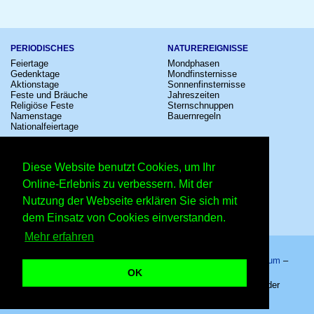
PERIODISCHES
NATUREREIGNISSE
Feiertage
Mondphasen
Gedenktage
Mondfinsternisse
Aktionstage
Sonnenfinsternisse
Feste und Bräuche
Jahreszeiten
Religiöse Feste
Sternschnuppen
Namenstage
Bauernregeln
Nationalfeiertage
KULTUR
SONSTIGE
Konzerte
Zeitumstellung
Diese Website benutzt Cookies, um Ihr
Kinostarts
Sternzeichen
Festivals
Schalttage
Online-Erlebnis zu verbessern. Mit der
Großevents
Wahltage
Nutzung der Webseite erklären Sie sich mit
Fußball
Messen
Comedy
Erinnerungen
dem Einsatz von Cookies einverstanden.
Shows
Volksfeste
Mehr erfahren
Startseite
–
Kalender
–
Lexikon
–
App
–
Sitemap
–
Impressum
–
Datenschutzhinweis
–
Kontakt
OK
Welttag des Seegrases – Copyright © 2026 Kleiner Kalender