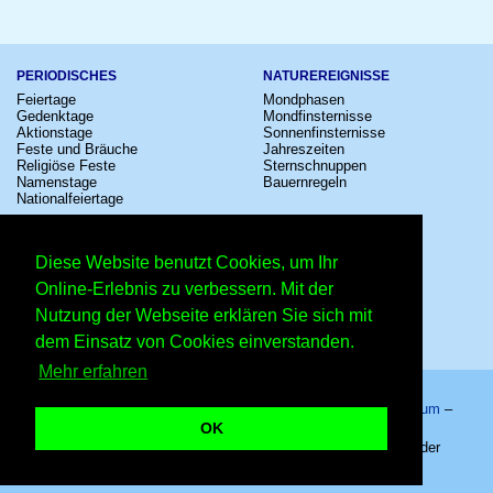
PERIODISCHES
NATUREREIGNISSE
Feiertage
Mondphasen
Gedenktage
Mondfinsternisse
Aktionstage
Sonnenfinsternisse
Feste und Bräuche
Jahreszeiten
Religiöse Feste
Sternschnuppen
Namenstage
Bauernregeln
Nationalfeiertage
KULTUR
SONSTIGE
Konzerte
Zeitumstellung
Diese Website benutzt Cookies, um Ihr
Kinostarts
Sternzeichen
Festivals
Schalttage
Online-Erlebnis zu verbessern. Mit der
Großevents
Wahltage
Nutzung der Webseite erklären Sie sich mit
Fußball
Messen
Comedy
Erinnerungen
dem Einsatz von Cookies einverstanden.
Shows
Volksfeste
Mehr erfahren
Startseite
–
Kalender
–
Lexikon
–
App
–
Sitemap
–
Impressum
–
Datenschutzhinweis
–
Kontakt
OK
Welttag des Thunfischs – Copyright © 2026 Kleiner Kalender