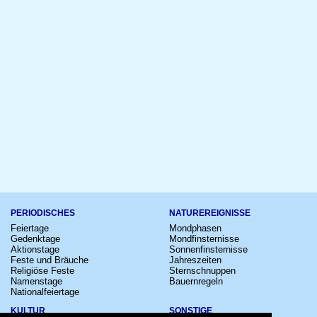
PERIODISCHES
NATUREREIGNISSE
Feiertage
Mondphasen
Gedenktage
Mondfinsternisse
Aktionstage
Sonnenfinsternisse
Feste und Bräuche
Jahreszeiten
Religiöse Feste
Sternschnuppen
Namenstage
Bauernregeln
Nationalfeiertage
KULTUR
SONSTIGE