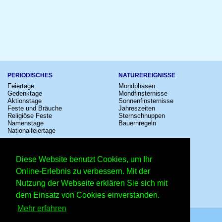
PERIODISCHES
NATUREREIGNISSE
Feiertage
Mondphasen
Gedenktage
Mondfinsternisse
Aktionstage
Sonnenfinsternisse
Feste und Bräuche
Jahreszeiten
Religiöse Feste
Sternschnuppen
Namenstage
Bauernregeln
Nationalfeiertage
KULTUR
SONSTIGE
Konzerte
Zeitumstellung
Diese Website benutzt Cookies, um Ihr
Kinostarts
Sternzeichen
Festivals
Schalttage
Online-Erlebnis zu verbessern. Mit der
Großevents
Wahltage
Nutzung der Webseite erklären Sie sich mit
Fußball
Messen
Comedy
Erinnerungen
dem Einsatz von Cookies einverstanden.
Shows
Volksfeste
Mehr erfahren